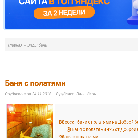
»
Главная
Виды бань
Баня с полатями
24.11.2018
Виды бань
1
Проект бани с полатями на Доброй б
1.1
Баня с полатями 4х6 от Доброй 
2
Баня с полатьями.