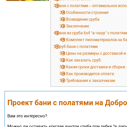
3
Баня с полатями – оптимальное исп
3.1
Особенности строения
3.2
Возведение сруба
3.3
Заключение
4
Баня из сруба 6х4 “в чашу” с полатям
4.1
Комплект пиломатериалов на бан
5
Сруб бани с полатями
5.1
Цены на размеры с доставкой и
5.2
Как заказать сруб:
5.3
Какие сроки доставки и сборки:
5.4
Как производится оплата:
5.5
Требования к заказчикам:
Проект бани с полатями на Добро
Вам это интересно?
Можно ли оставить кругляк внутри сруба при рубке “в лапу