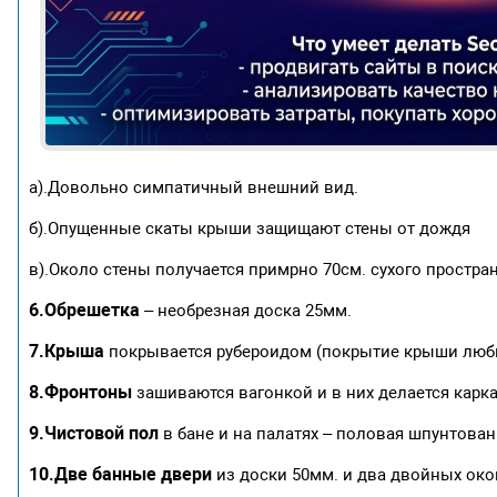
а).Довольно симпатичный внешний вид.
б).Опущенные скаты крыши защищают стены от дождя
в).Около стены получается примрно 70см. сухого простра
6.Обрешетка
– необрезная доска 25мм.
7.Крыша
покрывается рубероидом (покрытие крыши любы
8.Фронтоны
зашиваются вагонкой и в них делается каркас
9.Чистовой пол
в бане и на палатях – половая шпунтован
10.Две банные двери
из доски 50мм. и два двойных око