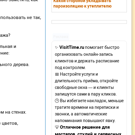
Какой стороной укладывать
пароизоляцию к утеплителю
пользовать не так,
тажа?
Реклама
льная и
VisitTime.ru
✨
помогает быстро
ение:
организовать онлайн-запись
клиентов и держать расписание
ьного дерева.
под контролем.
📅 Настройте услуги и
длительность приёма, откройте
свободные окна — и клиенты
запишутся сами в пару кликов.
🕒 Вы избегаете накладок, меньше
тратите времени на переписки и
м на стенах.
звонки, а автоматические
напоминания повышают явку.
 цветов,
Отличное решение для
💡
мастеров, студий и сервисных