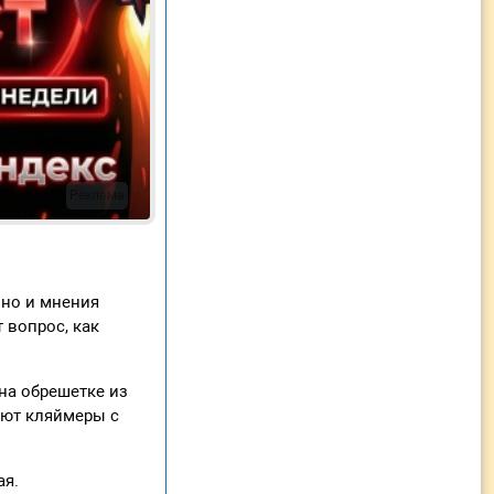
Реклама
 но и мнения
 вопрос, как
на обрешетке из
уют кляймеры с
ая.