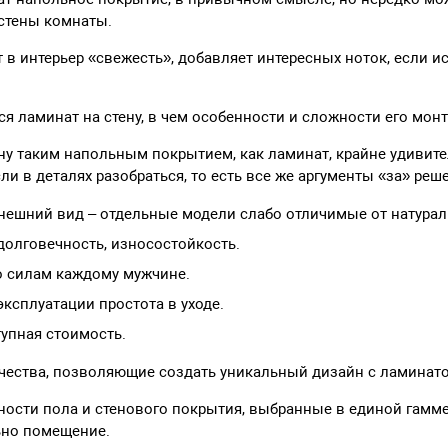
 стены комнаты.
в интерьер «свежесть», добавляет интересных ноток, если ис
я ламинат на стену, в чем особенности и сложности его мон
ну таким напольным покрытием, как ламинат, крайне удивите
ли в деталях разобраться, то есть все же аргументы «за» реш
нешний вид – отдельные модели слабо отличимые от натурал
долговечность, износостойкость.
о силам каждому мужчине.
эксплуатации простота в уходе.
упная стоимость.
чества, позволяющие создать уникальный дизайн с ламинато
ности пола и стенового покрытия, выбранные в единой гамме
ьно помещение.