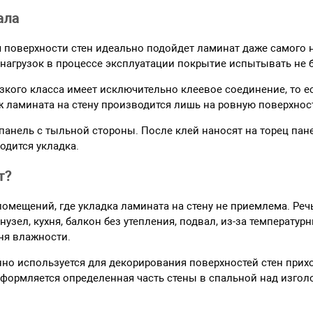
ала
 поверхности стен идеально подойдет ламинат даже самого н
 нагрузок в процессе эксплуатации покрытие испытывать не б
зкого класса имеет исключительно клеевое соединение, то е
ж ламината на стену производится лишь на ровную поверхнос
панель с тыльной стороны. После клей наносят на торец пане
одится укладка.
т?
 помещений, где укладка ламината на стену не приемлема. Речь
нузел, кухня, балкон без утепления, подвал, из-за температур
ня влажности.
но используется для декорирования поверхностей стен прих
формляется определенная часть стены в спальной над изгол