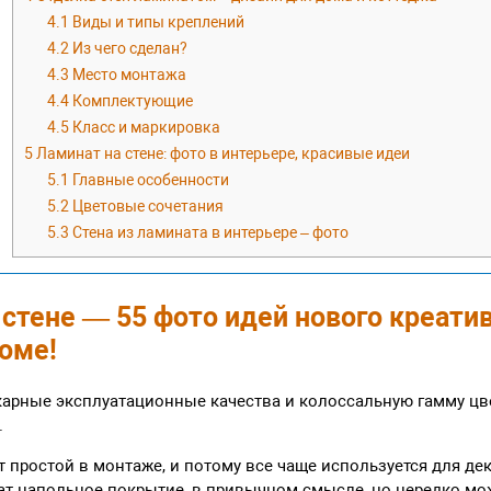
4.1
Виды и типы креплений
4.2
Из чего сделан?
4.3
Место монтажа
4.4
Комплектующие
4.5
Класс и маркировка
5
Ламинат на стене: фото в интерьере, красивые идеи
5.1
Главные особенности
5.2
Цветовые сочетания
5.3
Стена из ламината в интерьере – фото
 стене — 55 фото идей нового креати
доме!
арные эксплуатационные качества и колоссальную гамму цве
.
т простой в монтаже, и потому все чаще используется для де
ат напольное покрытие, в привычном смысле, но нередко мож