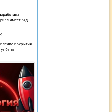
азработана
ериал имеет ряд
у?
епление покрытия,
гут быть