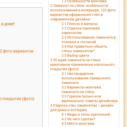
1.3
Особенности монтажа
2
Ламинат на стене: особенности
использования в интерьере. 122 фото
вариантов оформления стен в
современном дизайне
 в доме!
2.1
Плюсы и минусы
2.2
Отделка прихожей
ламинатом
2.3
Использование ламината в
спальне и гостиной
2.4
Как правильно обшить
22 фото вариантов
стены ламинатом?
2.5
Выбор цвета
3
55 идей ламината на стене:
креативное применение напольного
покрытия (фото)
3.1
Нестандартное
использование привычного
ламината
3.2
Варианты монтажа
ламината на стену
3.3
Горизонтально или
о покрытия (фото)
вертикально: советы дизайнера
4
Отделка стен ламинатом – дизайн
для дома и коттеджа
4.1
Виды и типы креплений
4.2
Из чего сделан?
4.3
Место монтажа