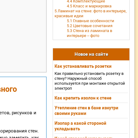
4.4
Комплектующие
4.5
Класс и маркировка
5
Ламинат на стене: фото в интерьере,
красивые идеи
5.1
Главные особенности
5.2
Цветовые сочетания
5.3
Стена из ламината в
интерьере – фото
Новое на сайте
Как устанавливать розетки
Как правильно установить розетку в
стену? Наружный способ
используется при монтаже открытой
вного
электроп
Как крепить изолон к стене
Утепление стен в бане изнутри
тов, рисунков и
своими руками
Изопар а какой стороной
укладывать
корирования стен.
но заметить, как