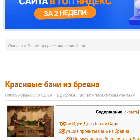
»
Главная
Расчет и проектирование бани
Красивые бани из бревна
17.01.2019
Расчет и проектирование бани
Содержание
[
скрыть
]
1
Мои Идеи Для Дачи и Сада
2
Лучшие проекты бань из бревна
2.1
Преимущества бревенчатых ба