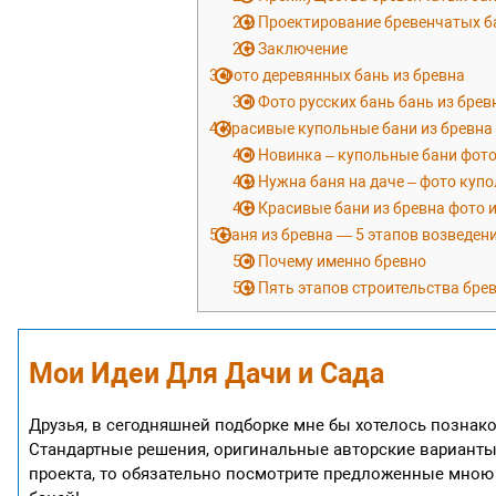
2.2
Проектирование бревенчатых б
2.3
Заключение
3
Фото деревянных бань из бревна
3.1
Фото русских бань бань из брев
4
Красивые купольные бани из бревна 
4.1
Новинка – купольные бани фото
4.2
Нужна баня на даче – фото куп
4.3
Красивые бани из бревна фото 
5
Баня из бревна — 5 этапов возведен
5.1
Почему именно бревно
5.2
Пять этапов строительства бре
Мои Идеи Для Дачи и Сада
Друзья, в сегодняшней подборке мне бы хотелось познако
Стандартные решения, оригинальные авторские варианты
проекта, то обязательно посмотрите предложенные мною 