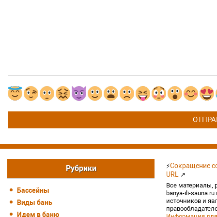
Сокращение сс
⚡
Рубрики
URL
↗
Все материалы, 
Бассейны
banya-ili-sauna.r
источников и яв
Виды бань
правообладателе
Идем в баню
Информация для