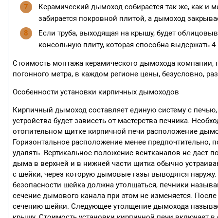
Керамический дымоход собирается так же, как и м
забирается покровной плитой, а дымоход закрыв
Если труба, выходящая на крышу, будет облицовы
консольную плиту, которая способна выдержать 4
Стоимость монтажа керамического дымохода компании, п
погонного метра, в каждом регионе цены, безусловно, раз
Особенности установки кирпичных дымоходов
Кирпичный дымоход составляет единую систему с печью, 
устройства будет зависеть от мастерства печника. Необ
отопительном щитке кирпичной печи расположение дымо
Горизонтальное расположение менее предпочтительно, по
удалять. Вертикальное положение вентканалов не дает п
дыма в верхней и в нижней части щитка обычно устраив
с шейки, через которую дымовые газы выводятся наружу
безопасности шейка должна утолщаться, печники называю
сечение дымового канала при этом не изменяется. После
сечению шейки. Следующее утолщение дымохода называе
крышу. Стоимость установки кирпичной печи включает в с