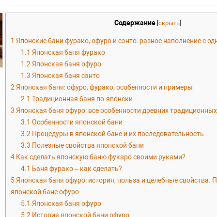
Содержание
[
скрыть
]
1
Японские бани фурако, офуро и сэнто: разное наполнение с о
1.1
Японская баня фурако
1.2
Японская баня офуро
1.3
Японская баня сэнто
2
Японская баня: офуро, фурако, особенности и примеры
2.1
Традиционная баня по-японски
3
Японская баня офуро: все особенности древних традиционных
3.1
Особенности японской бани
3.2
Процедуры в японской бане и их последовательность
3.3
Полезные свойства японской бани
4
Как сделать японскую баню фукаро своими руками?
4.1
Баня фурако – как сделать?
5
Японская баня офуро: история, польза и целебные свойства. 
японской бане офуро
5.1
Японская баня офуро
5.2
История японской бани офуро