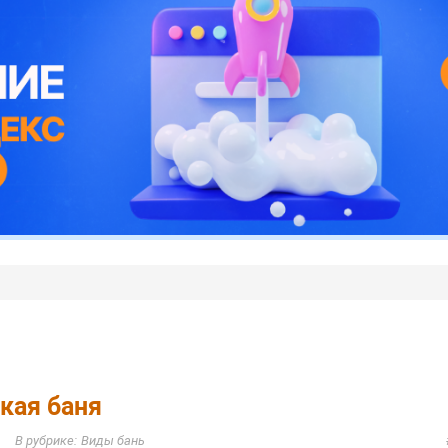
кая баня
Виды бань