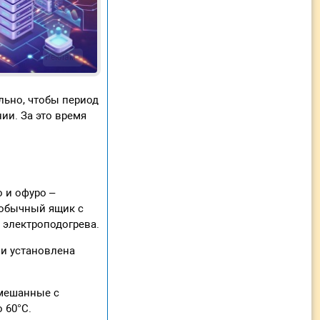
Реклама
льно, чтобы период
ии. За это время
 и офуро –
 обычный ящик с
 электроподогрева.
 и установлена
смешанные с
 60°С.