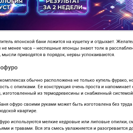
титель японской бани ложится на кушетку и отдыхает. Желате
 не менее часа – неспешные японцы знают толк в расслаблен
, мысли приводятся в порядок, нервы успокаиваются.
 офуро
 комплексах обычно расположена не только купель фурако, но
ость с опилками. Ее конструкция очень проста и напоминает
, изготовленный из термодревесины и снабженный системой
баня офуро своими руками может быть изготовлена без труда
родской квартире.
фуро используются мелкие кедровые или липовые опилки, 
ми и травами. Вся эта смесь увлажняется и разогревается до