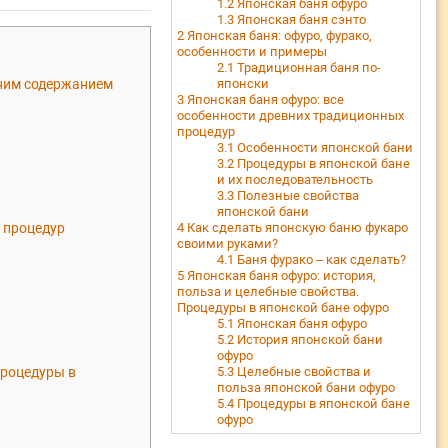
1.2
Японская баня офуро
1.3
Японская баня сэнто
2
Японская баня: офуро, фурако,
особенности и примеры
2.1
Традиционная баня по-
дним содержанием
японски
3
Японская баня офуро: все
особенности древних традиционных
процедур
3.1
Особенности японской бани
3.2
Процедуры в японской бане
и их последовательность
3.3
Полезные свойства
японской бани
 процедур
4
Как сделать японскую баню фукаро
своими руками?
4.1
Баня фурако – как сделать?
5
Японская баня офуро: история,
польза и целебные свойства.
Процедуры в японской бане офуро
5.1
Японская баня офуро
5.2
История японской бани
офуро
Процедуры в
5.3
Целебные свойства и
польза японской бани офуро
5.4
Процедуры в японской бане
офуро