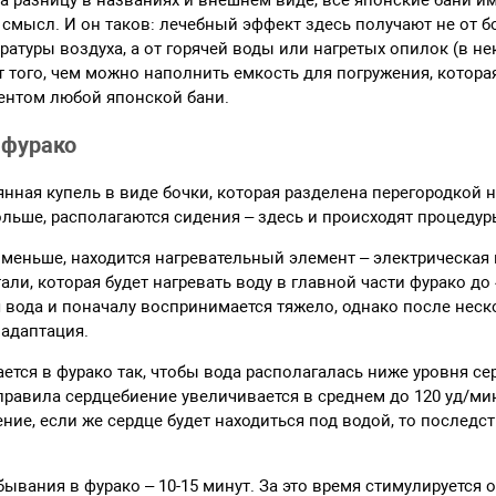
а разницу в названиях и внешнем виде, все японские бани и
смысл. И он таков: лечебный эффект здесь получают не от 
атуры воздуха, а от горячей воды или нагретых опилок (в не
от того, чем можно наполнить емкость для погружения, котора
ентом любой японской бани.
 фурако
янная купель в виде бочки, которая разделена перегородкой н
ольше, располагаются сидения – здесь и происходят процеду
оменьше, находится нагревательный элемент – электрическая
ли, которая будет нагревать воду в главной части фурако до 
я вода и поначалу воспринимается тяжело, однако после нес
 адаптация.
ется в фурако так, чтобы вода располагалась ниже уровня се
правила сердцебиение увеличивается в среднем до 120 уд/м
ние, если же сердце будет находиться под водой, то последс
ывания в фурако – 10-15 минут. За это время стимулируется 