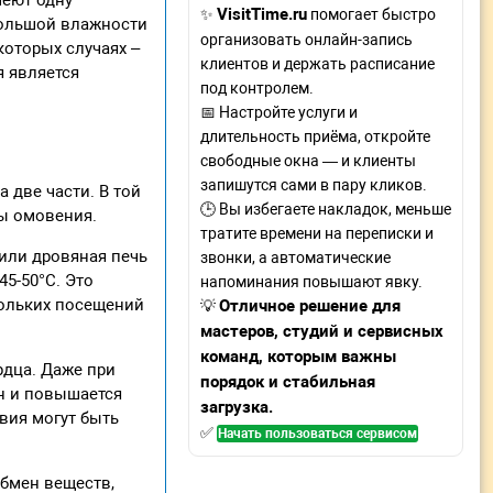
меют одну
VisitTime.ru
✨
помогает быстро
большой влажности
организовать онлайн-запись
которых случаях –
клиентов и держать расписание
я является
под контролем.
📅 Настройте услуги и
длительность приёма, откройте
свободные окна — и клиенты
запишутся сами в пару кликов.
а две части. В той
🕒 Вы избегаете накладок, меньше
ры омовения.
тратите времени на переписки и
 или дровяная печь
звонки, а автоматические
45-50°С. Это
напоминания повышают явку.
кольких посещений
Отличное решение для
💡
мастеров, студий и сервисных
команд, которым важны
рдца. Даже при
порядок и стабильная
ин и повышается
загрузка.
твия могут быть
✅
Начать пользоваться сервисом
обмен веществ,