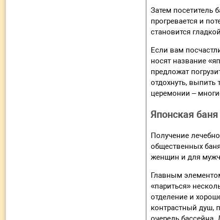
Затем посетитель б
прогревается и по
становится гладкой
Если вам посчастл
носят название «я
предложат погрузит
отдохнуть, выпить 
церемонии – многие
Японская баня
Получение лечебно
общественных баня
женщин и для мужч
Главным элементом 
«париться» несколь
отделение и хорош
контрастный душ, п
очередь бассейна. 