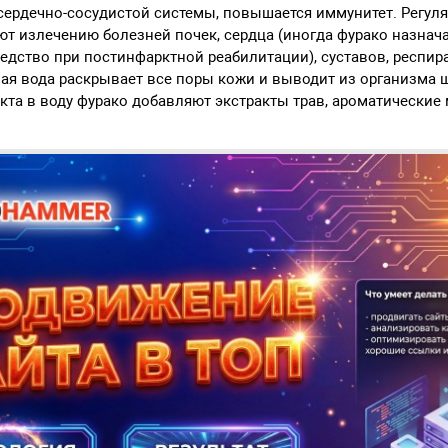
 сердечно-сосудистой системы, повышается иммунитет. Регу
ют излечению болезней почек, сердца (иногда фурако назнача
редство при постинфарктной реабилитации), суставов, респи
чая вода раскрывает все поры кожи и выводит из организма ш
та в воду фурако добавляют экстракты трав, ароматические 