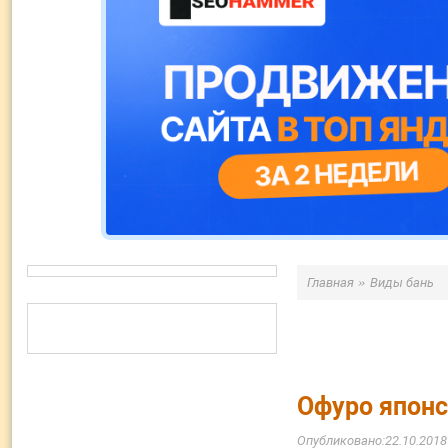
»
Главная
Виды бань
Офуро японс
22.10.2018