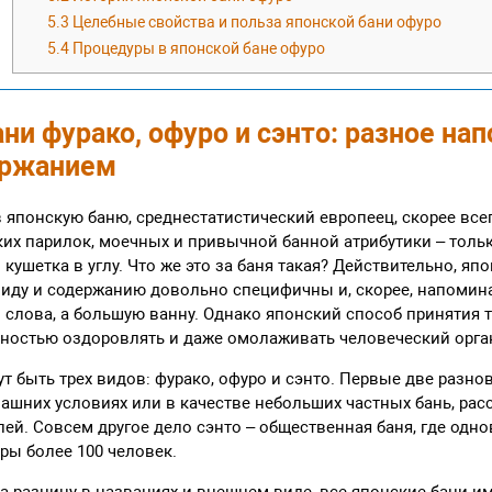
5.3
Целебные свойства и польза японской бани офуро
5.4
Процедуры в японской бане офуро
ни фурако, офуро и сэнто: разное нап
ержанием
 японскую баню, среднестатистический европеец, скорее всег
ких парилок, моечных и привычной банной атрибутики – толь
 кушетка в углу. Что же это за баня такая? Действительно, яп
иду и содержанию довольно специфичны и, скорее, напомин
слова, а большую ванну. Однако японский способ принятия 
бностью оздоровлять и даже омолаживать человеческий орга
т быть трех видов: фурако, офуро и сэнто. Первые две разн
ашних условиях или в качестве небольших частных бань, рас
лей. Совсем другое дело сэнто – общественная баня, где одн
ры более 100 человек.