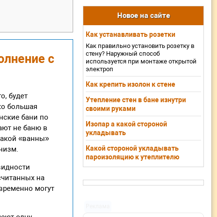
Новое на сайте
Как устанавливать розетки
Как правильно установить розетку в
стену? Наружный способ
олнение с
используется при монтаже открытой
электроп
Как крепить изолон к стене
о, будет
Утепление стен в бане изнутри
ко большая
своими руками
онские бани по
Изопар а какой стороной
ают не баню в
укладывать
такой «ванны»
Какой стороной укладывать
низм.
пароизоляцию к утеплителю
овидности
считанных на
овременно могут
Реклама