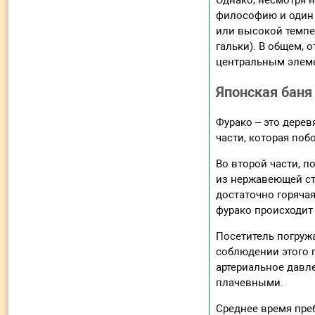
Однако, несмотря н
философию и один 
или высокой темпер
гальки). В общем, 
центральным элем
Японская баня
Фурако – это дерев
части, которая поб
Во второй части, п
из нержавеющей ста
достаточно горяча
фурако происходит
Посетитель погружа
соблюдении этого 
артериальное давле
плачевными.
Среднее время преб