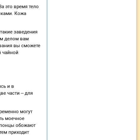
За это время тело
лками. Кожа
 такие заведения
ым делом вам
евания вы сможете
й чайной
сь и в
ве части – для
временно могут
ить моечное
 Японцы обожают
атем приходит