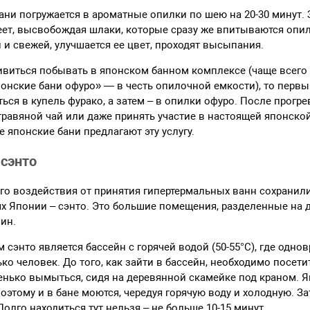
ани погружается в ароматные опилки по шею на 20-30 минут. 
теет, высвобождая шлаки, которые сразу же впитываются опи
 и свежей, улучшается ее цвет, проходят высыпания.
ивиться побывать в японском банном комплексе (чаще всего
понские бани офуро» — в честь опилочной емкости), то перв
ься в купель фурако, а затем – в опилки офуро. После прогр
травяной чай или даже принять участие в настоящей японско
 японские бани предлагают эту услугу.
 сэнто
го воздействия от принятия гипертермальных ванн сохранили
х Японии – сэнто. Это большие помещения, разделенные на д
ин.
сэнто является бассейн с горячей водой (50-55°С), где одно
ко человек. До того, как зайти в бассейн, необходимо посет
енько вымыться, сидя на деревянной скамейке под краном.
оэтому и в бане моются, чередуя горячую воду и холодную. З
Долго находиться тут нельзя – не больше 10-15 минут.