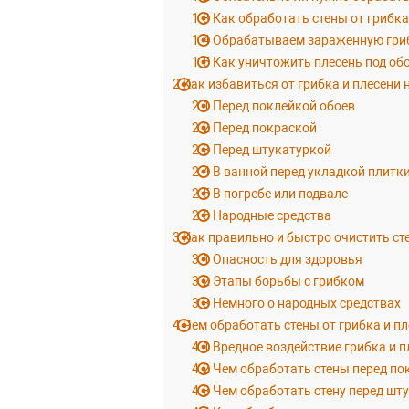
1.3
Как обработать стены от грибка
1.4
Обрабатываем зараженную гриб
1.5
Как уничтожить плесень под об
2
Как избавиться от грибка и плесени 
2.1
Перед поклейкой обоев
2.2
Перед покраской
2.3
Перед штукатуркой
2.4
В ванной перед укладкой плитк
2.5
В погребе или подвале
2.6
Народные средства
3
Как правильно и быстро очистить ст
3.1
Опасность для здоровья
3.2
Этапы борьбы с грибком
3.3
Немного о народных средствах
4
Чем обработать стены от грибка и п
4.1
Вредное воздействие грибка и п
4.2
Чем обработать стены перед по
4.3
Чем обработать стену перед шт