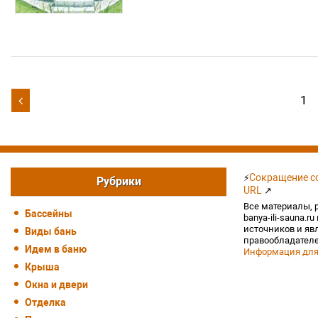
Навигация
1

по
записям
Сокращение сс
⚡
Рубрики
URL
↗
Все материалы, 
Бассейны
banya-ili-sauna.r
источников и яв
Виды бань
правообладателе
Идем в баню
Информация для
Крыша
Окна и двери
Отделка