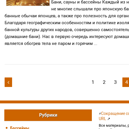
Бани, сауны и бассейны Каждый из на
не многие слышали про японскую бан
банные обычаи японцев, а также про полезность для орган
Благодаря географическим особенностям и политике изол
банной культуры других народов, совершенно самостоятель
(домашние бани). Нас в первую очередь интересуют домаш
является обогрев тела не паром и горячим ...
Навигация
1
2
3
4

по
записям
Сокращение сс
⚡
Рубрики
URL
↗
Все материалы, 
Бассейны