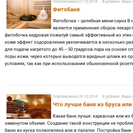
27.10.2018
Виды 
Фитобаня
Фитобочка – целебная мини-сауна В
является применение сборов лекарс
фитобочка кедровая пожалуй самый эффективный из этих 
кожи эффект оздоровления увеличивается в несколько раз
для подачи нагретого до 45 – 50 градусов пара на основе
поры кожи, через которые выводятся вредные шлаки из о
условиях, так как при использовании обыкновенной розетки
26.10.2018
Виды 
Что лучше баня из бруса или
Какая баня лучше: каркасная или из 
замкнутом объеме. Создание такой конструкции не проблем
баню из куска полиэтилена или в палатке. Постройка бани 