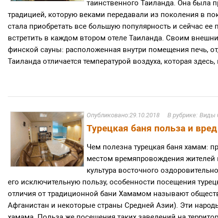
таинственного Таиланда. Она была 
традицией, которую веками передавали из поколения в по
стала приобретать все большую популярность и сейчас ее 
встретить в каждом втором отеле Таиланда. Своим внешни
финской сауны: расположенная внутри помещения печь, от
Таиланда отличается температурой воздуха, которая здесь, к
29.10.2018
Виды 
Турецкая баня польза и вред
Чем полезна турецкая баня хамам: 
местом времяпровождения жителей в
культура восточного оздоровительно
его исключительную пользу, особенности посещения турецк
отличия от традиционной бани Хамамом называют обществе
Афганистан и некоторые страны Средней Азии). Эти наро
хамама. Польза же посещения таких заведений на террито