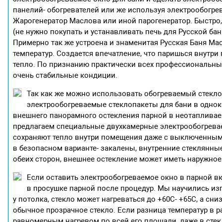
панелий- обогревателей или же используя электрообогрев
Жарогенератор Маслова или иной парогенератор. Быстро
(не нужно покупать и устанавливать печь для Русской ба
Примерно так же устроена и знаменитая Русская Баня Ма
температур. Создается впечатление, что паришься внутри 
тепло. По признанию практически всех профессиональны
очень стабильные кондиции.
Так как же можно использовать обогреваемый стекл
электрообогреваемые стеклопакеты для бани в одно
внешнего панорамного остекления парной в неотапливае
предлагаем специальные двухкамерные электрообогрева
сохраняют тепло внутри помещения даже с выключенным
в безопасном варианте- закалены, внутренние стеклянны
обеих сторон, внешнее остекление может иметь наружное 
Если оставить электрообогреваемое окно в парной вк
в просушке парной после процедур. Мы научились изг
у потолка, стекло может нагреваться до +60С- +65С, а сни
обычное прозрачное стекло. Если разница температур в 
равномерным нагревом по всей его площади, даже в стекл