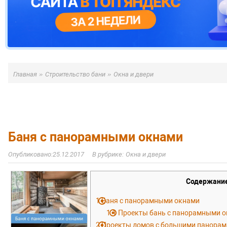
»
»
Главная
Строительство бани
Окна и двери
Баня с панорамными окнами
25.12.2017
Окна и двери
Содержани
1
Баня с панорамными окнами
1.1
Проекты бань с панорамными 
2
Проекты домов с большими панора