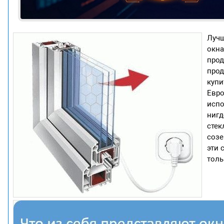
Лучш
окна
прод
прод
купи
Евро
испо
нигд
стек
созе
эти 
толь