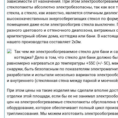
зависимости от назначения. При этом электрообогреваем
стеклопакеты абсолютно электробезопасны, так как все 
стекла, а стекло, как известно, является отличным диэл
высококачественных энергосберегающих стекол по форму
помещения даже если электрообогрев стекла выключен. 
разного цветового и оттеночного диапозона, витражных с
архитектурный облик дома, коттеджа или бани. В настоя
нашего производства составляет 2х3м.
Так чем же электрообогреваемое стекло для бани и с
коттеджа? Дело в том, что стекло для бани должно б
равномерно нагреваться до температуры +55С (+/- 5С), м
снаружи, быть безопасным по показателям электромагнит
разработали и испытали несколько вариантов электрообо
и внутреннего (стеклянная стена между парной и моечной
При этом цены на такие изделия мы сделали вполне дост
отделки этой площади, если бы ее не занимал электрооб
цен на электрообогреваемые стеклопакеты обусловлена 
оборудование, которое обеспечивает полный цикл произв
трипликсования. Мы можем изготовить электрообогревае