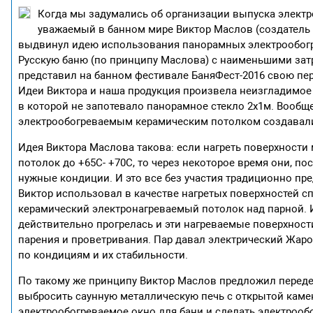
Когда мы задумались об организации выпуска электро
уважаемый в банном мире Виктор Маслов (создатель 
выдвинул идею использования панорамных электрообогр
Русскую баню (по принципу Маслова) с наименьшими зат
представил на банном фестивале БаняФест-2016 свою п
Идеи Виктора и наша продукция произвела неизгладимое 
в которой не запотевало панорамное стекло 2х1м. Вооб
электрообогреваемым керамическим потолком создавали
Идея Виктора Маслова такова: если нагреть поверхности
потолок до +65С- +70С, то через некоторое время они, по
нужные кондиции. И это все без участия традиционно пр
Виктор использовал в качестве нагретых поверхностей 
керамический электронагреваемый потолок над парной. И
действительно прогрелась и эти нагреваемые поверхнос
парения и проветривания. Пар давал электрический Жаро
по кондициям и их стабильности.
По такому же принципу Виктор Маслов предложил переде
выбросить саунную металлическую печь с открытой камен
электрообогреваемое окно для бани и сделать электроо