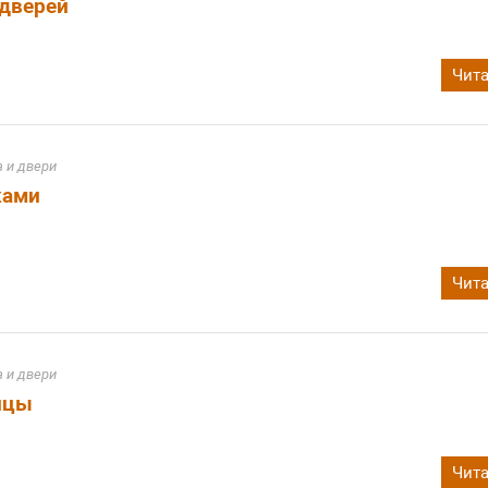
 дверей
Чита
 и двери
ками
Чита
 и двери
ицы
Чита