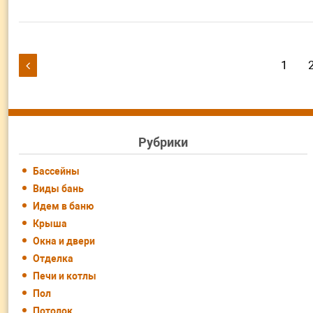
Навигация
1

по
записям
Рубрики
Бассейны
Виды бань
Идем в баню
Крыша
Окна и двери
Отделка
Печи и котлы
Пол
Потолок