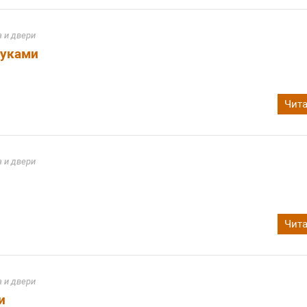
 и двери
руками
Чита
 и двери
Чита
 и двери
и