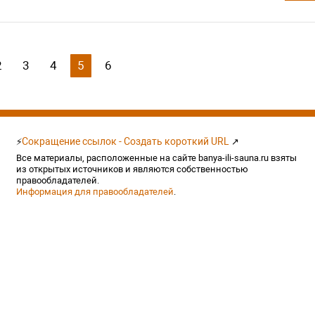
2
3
4
5
6
Сокращение ссылок - Создать короткий URL
⚡
↗
Все материалы, расположенные на сайте banya-ili-sauna.ru взяты
из открытых источников и являются собственностью
правообладателей.
Информация для правообладателей
.