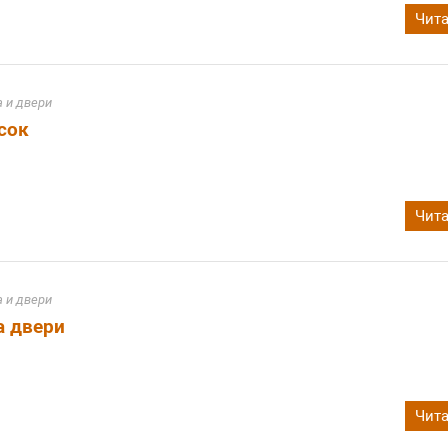
Чита
 и двери
сок
Чита
 и двери
а двери
Чита