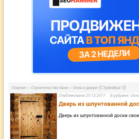
»
»
(Страница 5)
Главная
Строительство бани
Окна и двери
25.12.2017
Окна
Дверь из шпунтованной до
Дверь из шпунтованной доски сво