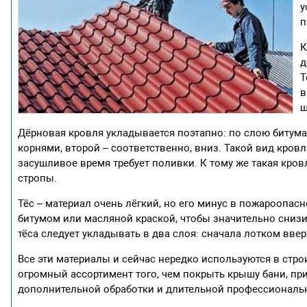
у
п
К
д
Т
в
щ
Дёрновая кровля укладывается поэтапно: по слою битума
корнями, второй – соответственно, вниз. Такой вид кров
засушливое время требует поливки. К тому же такая кров
стропы.
Тёс – материал очень лёгкий, но его минус в пожароопас
битумом или масляной краской, чтобы значительно снизи
тёса следует укладывать в два слоя: сначала лотком ввер
Все эти материалы и сейчас нередко используются в стр
огромный ассортимент того, чем покрыть крышу бани, пр
дополнительной обработки и длительной профессиональн