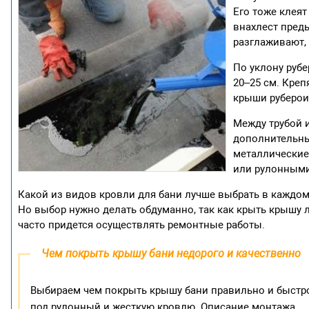
Его тоже клея
внахлест пред
разглаживают, 
По уклону рубе
20–25 см. Кре
крыши руберои
Между трубой 
дополнительны
металлические
или рулонными
Какой из видов кровли для бани лучше выбрать в каждом
Но выбор нужно делать обдуманно, так как крыть крышу л
часто придется осуществлять ремонтные работы.
Чем покрыть крышу бани недорого и качественно
Выбираем чем покрыть крышу бани правильно и быстро
под рулонный и жесткую кровлю. Описание монтажа