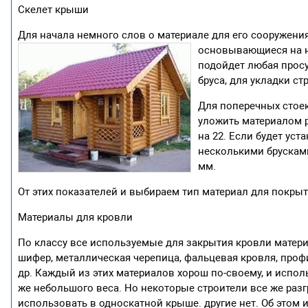
Скелет крыши
Для начала немного слов о материале для его сооружени
основывающиеся
на 
подойдет любая просу
бруса, для укладки ст
Для поперечных стоек
уложить материалом р
на 22. Если будет уст
несколькими брусками
мм.
От этих показателей и выбираем тип материал для покрыт
Материалы для кровли
По классу все используемые для закрытия кровли материа
шифер, металлическая черепица, фальцевая кровля, профи
др. Каждый из этих материалов хорош по-своему, и испол
же небольшого веса. Но некоторые строители все же раз
использовать в односкатной крыше. другие нет. Об этом 