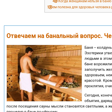
4.6
Когда женщинам нельзя в баню
5
Чем полезна для здоровья человека 
Отвечаем на банальный вопрос. Че
Баня – колдун
Эзотерики утве
людьми в этом 
бане ворожили
заполучить же
здоровьем, не
красотой. Кром
проклятия, очи
Сегодня, конеч
объятия, дарящ
после посещения сауны мысли становятся светлыми, а ж
процедур в бане по-чёрному.