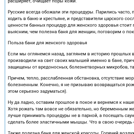
расширяет, очищает поры кожи.
Русские всегда обожали эти процедуры. Парились часто, 
ходить в баню и крестьяне, и представители царского со
ценности банных процедур для женского здоровья стоит п
выясним, чем полезна баня для женщин, поговорим о пок
Польза бани для женского здоровья
Если мы оглянемся назад, заглянем в историю прошлых в
производили на свет своих малышей именно в бане, пр
защищены от вредоносных, болезнетворных микробов, так
Причем, тепло, расслабленная обстановка, отсутствие м
болезненным. Конечно, я не призываю возвращаться рожа
этом серьезно задуматься).
Ну да ладно, оставим прошлое в покое и вернемся к наш
Хотя рожать там вовсе не обязательно, но беременным ж
лучше принимать процедуры не в парной, а посещать саун
сделать более эластичными мышцы. Что в свою очередь 
Также полезна баня для женской красоты. Горячий воздух