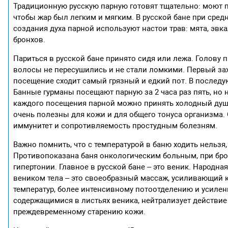
Традиционную русскую парную готовят тщательно: моют п
чтобы жар был легким и мягким. В русской бане при средн
создания духа парной используют настои трав: мята, эвка
бронхов.
Париться в русской бане принято сидя или лежа. Голову
волосы не пересушились и не стали ломкими. Первый зах
посещение сходит самый грязный и едкий пот. В последу
Банные гурманы посещают парную за 2 часа раз пять, но 
каждого посещения парной можно принять холодный душ,
очень полезны для кожи и для общего тонуса организма.
иммунитет и сопротивляемость простудным болезням.
Важно помнить, что с температурой в баню ходить нельзя
Противопоказана баня онкологическим больным, при бро
гипертонии. Главное в русской бане – это веник. Народна
веником тела – это своеобразный массаж, усиливающий
температур, более интенсивному потоотделению и усиле
содержащимися в листьях веника, нейтрализует действи
преждевременному старению кожи.