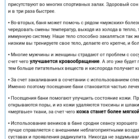
присутствуют во многих спортивных залах. Здоровый сон
и в три раза быстрее.
• Во-вторых, баня может помочь с рядом «мужских» болез
чередовать смены температур, выходя из холода в тепло, 
иммунную систему. Наше тело способно закаляться так же
низким вы тренируете свое тело, делаете его крепче, и 
• Многие мужчины и женщины страдают от проблем с сосу
улучшается кровообращение
счет чего
. А это уже буде
тем больше питательных веществ и кислорода получает к
• За счет закаливания в сочетании с использованием сп
Именно поэтому посещение бани становится частью леч
• Посещения бани помогают улучшить состояние кожи. Пр
открываются поры, и из кожи удаляются токсины и шлаки.
кожа станет более мягко
«мертвые» ткани, за счет чего
• Использование веников в бане сродни сеансу хорошего
лучше справляется с внешними неблагоприятными воздей
суставах и проявления радикулита. Никогда не задумыва