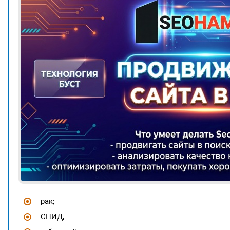
рак;
СПИД;