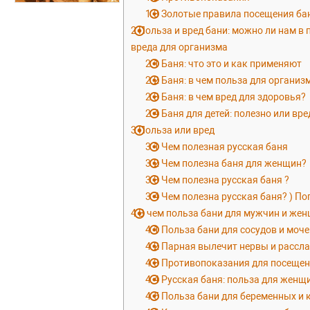
1.3
Золотые правила посещения ба
2
Польза и вред бани: можно ли нам в 
вреда для организма
2.1
Баня: что это и как применяют
2.2
Баня: в чем польза для организ
2.3
Баня: в чем вред для здоровья?
2.4
Баня для детей: полезно или вр
3
Польза или вред
3.1
Чем полезная русская баня
3.2
Чем полезна баня для женщин?
3.3
Чем полезна русская баня ?
3.4
Чем полезна русская баня? ) По
4
В чем польза бани для мужчин и же
4.1
Польза бани для сосудов и моч
4.2
Парная вылечит нервы и рассл
4.3
Противопоказания для посеще
4.4
Русская баня: польза для женщ
4.5
Польза бани для беременных и