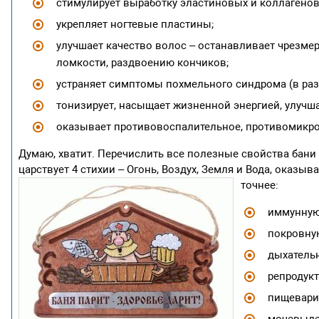
стимулирует выработку эластиновых и коллагено
укрепляет ногтевые пластины;
улучшает качество волос – останавливает чрезмер
ломкости, раздвоению кончиков;
устраняет симптомы похмельного синдрома (в раз
тонизирует, насыщает жизненной энергией, улучш
оказывает противовоспалительное, противомикро
Думаю, хватит. Перечислить все полезные свойства бани 
царствует 4 стихии – Огонь, Воздух, Земля и Вода, оказы
точнее:
иммунную
покровну
дыхатель
репродук
пищевари
мочевыде