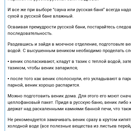
И все же при выборе “сауна или русская баня” всегда над
сухой в русской бане влажный.
Осваивая премудрости русской бани, постарайтесь следов
последовательность.
Раздевшись и зайдя в моечное отделение, подготовьте ве
водой. С высушенным веником необходимо проделать с
• веник споласкивают, кладут в тазик с теплой водой, за
тазиком, чтобы веник запарился;
• после того как веник сполоснули, его укладывают в пар
парной, веник хорошо распарится.
Можно подготовить веник дома. Для этого его моют снача
целлофановый пакет. Придя в русскую баню, веник либо 
держат над раскаленными камнями банной печи, что такж
Не рекомендуется замачивать веник сразу в крутом кипят
холодной воде (все полезные вещества из листьев перейду