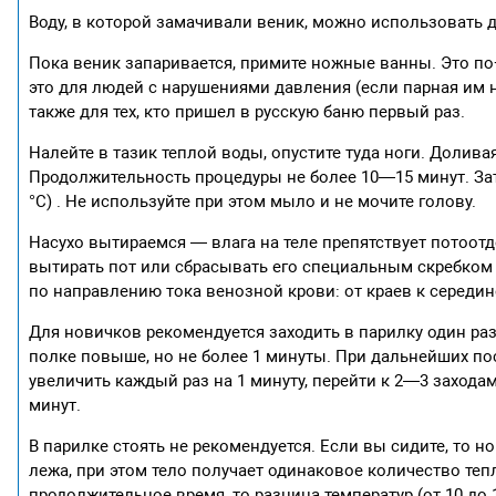
Воду, в которой замачивали веник, можно использовать 
Пока веник запаривается, примите ножные ванны. Это п
это для людей с нарушениями давления (если парная им 
также для тех, кто пришел в русскую баню первый раз.
Налейте в тазик теплой воды, опустите туда ноги. Долива
Продолжительность процедуры не более 10—15 минут. Зат
°С) . Не используйте при этом мыло и не мочите голову.
Насухо вытираемся — влага на теле препятствует потоот
вытирать пот или сбрасывать его специальным скребком 
по направлению тока венозной крови: от краев к середине
Для новичков рекомендуется заходить в парилку один раз
полке повыше, но не более 1 минуты. При дальнейших п
увеличить каждый раз на 1 минуту, перейти к 2—3 заход
минут.
В парилке стоять не рекомендуется. Если вы сидите, то н
лежа, при этом тело получает одинаковое количество тепл
продолжительное время, то разница температур (от 10 до 