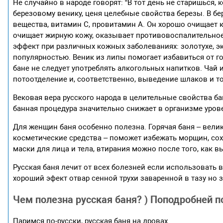
Не случайно в народе говорят: “В тот день не старишься,
березовому венику, ценя целебные свойства березы. В б
вещества, витамин С, провитамин А. Он хорошо очищает 
очищает жирную кожу, оказывает противовоспалительное 
эффект при различных кожных заболеваниях: золотухе, 
популярностью. Веник из липы помогает избавиться от г
бане не следует употреблять алкогольных напитков. Чай 
потоотделение и, соответственно, выведение шлаков и т
Вековая вера русского народа в целительные свойства б
банная процедура значительно снижает в организме уров
Для женщин баня особенно полезна. Горячая баня – вел
косметические средства – поможет избежать морщин, сохр
маски для лица и тела, втирания можно после того, как вы
Русская баня лечит от всех болезней если использовать 
хороший эфект отвар сенной трухи заваренной в тазу но 
Чем полезна русская баня? ) Поподробней п
Паримся по-русски, русская баня на дровах