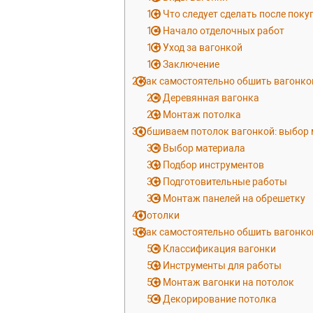
1.3
Что следует сделать после поку
1.4
Начало отделочных работ
1.5
Уход за вагонкой
1.6
Заключение
2
Как самостоятельно обшить вагонко
2.1
Деревянная вагонка
2.2
Монтаж потолка
3
Обшиваем потолок вагонкой: выбор 
3.1
Выбор материала
3.2
Подбор инструментов
3.3
Подготовительные работы
3.4
Монтаж панелей на обрешетку
4
Потолки
5
Как самостоятельно обшить вагонко
5.1
Классификация вагонки
5.2
Инструменты для работы
5.3
Монтаж вагонки на потолок
5.4
Декорирование потолка