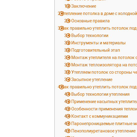
1.3
Заключение
2
Утепление потолка в доме с холодно
2.1
Основные правила
3
Как правильно утеплить потолок по
3.1
Выбор технологии
3.2
Инструменты и материалы
3.3
Подготовительный этап
3.4
Монтаж утеплителя на потолок 
3.5
Монтаж теплоизолятора на пото
3.6
Утепляем потолок со стороны ч
3.7
Засыпное утепление
4
Как правильно утеплить потолок под
4.1
Выбор технологии утепления
4.2
Применение насыпных утеплител
4.3
Особенности применения тепло
4.4
Контакт с коммуникациями
4.5
Паронепроницаемые плитные ма
4.6
Пенополиуретановое утепление