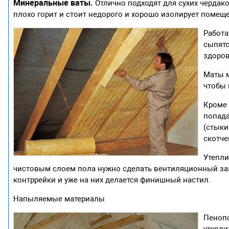
Минеральные ваты.
Отлично подходят для сухих чердако
плохо горит и стоит недорого и хорошо изолирует помещ
Работа
сыпятс
здоро
Маты 
чтобы 
Кроме 
попада
(стыки
скотче
Утепли
чистовым слоем пола нужно сделать вентиляционный зазо
контррейки и уже на них делается финишный настил.
Напыляемые материалы
Пенопо
утепли