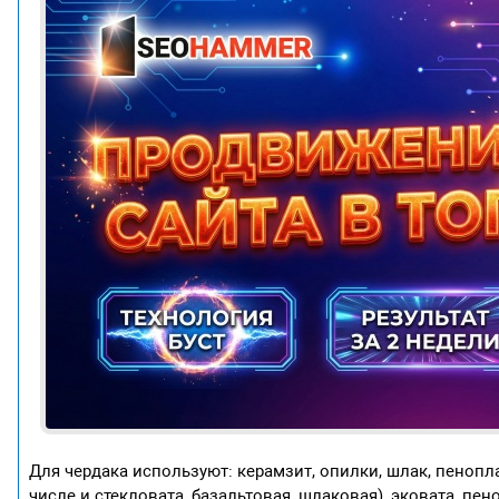
Для чердака используют: керамзит, опилки, шлак, пеноп
числе и стекловата, базальтовая, шлаковая), эковата, пе