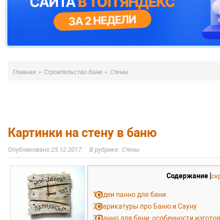
»
»
Главная
Строительство бани
Стены
Картинки на стену в баню
25.12.2017
Стены
Содержание
[
ск
1
Идеи панно для бани.
2
Карикатуры про Баню и Сауну
3
Панно для бани: особенности изгото