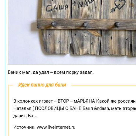
Веник мал, да удал – всем порку задал.
Идеи панно для бани
В колонках играет – ВТОР – мАРЬЯНА Какой же россия
Наталья [ ПОСЛОВИЦЫ О БАНЕ Баня &ndash; мать вторая:
дарит; Ба…
Источник: www.liveinternet.ru