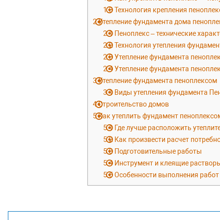
1.3
Технология крепления пеноплек
2
Утепление фундамента дома пенопле
2.1
Пеноплекс – технические харак
2.2
Технология утепления фундамен
2.3
Утепление фундамента пенопле
2.4
Утепление фундамента пенопле
3
Утепление фундамента пеноплексом
3.1
Виды утепления фундамента Пе
4
Строительство домов
5
Как утеплить фундамент пеноплексо
5.1
Где лучше расположить утеплите
5.2
Как произвести расчет потребно
5.3
Подготовительные работы
5.4
Инструмент и клеящие растворы
5.5
Особенности выполнения работ