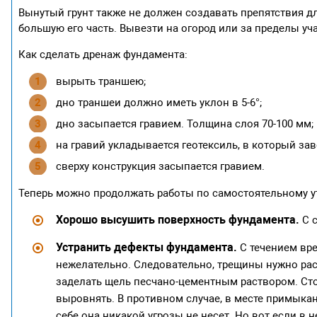
Вынутый грунт также не должен создавать препятствия д
большую его часть. Вывезти на огород или за пределы уча
Как сделать дренаж фундамента:
вырыть траншею;
дно траншеи должно иметь уклон в 5-6°;
дно засыпается гравием. Толщина слоя 70-100 мм;
на гравий укладывается геотексиль, в который зав
сверху конструкция засыпается гравием.
Теперь можно продолжать работы по самостоятельному 
Хорошо высушить поверхность фундамента.
С с
Устранить дефекты фундамента.
С течением вр
нежелательно. Следовательно, трещины нужно расш
заделать щель песчано-цементным раствором. Сто
выровнять. В противном случае, в месте примыка
себе она никакой угрозы не несет. Но вот если в 