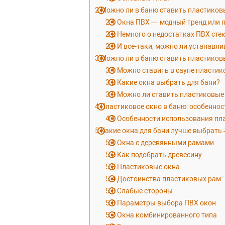
2
Можно ли в баню ставить пластиковы
2.1
Окна ПВХ — модный тренд или 
2.2
Немного о недостатках ПВХ сте
2.3
И все-таки, можно ли устанавл
3
Можно ли в баню ставить пластиков
3.1
Можно ставить в сауне пластик
3.2
Какие окна выбрать для бани?
3.3
Можно ли ставить пластиковые 
4
Пластиковое окно в баню: особеннос
4.1
Особенности использования пла
5
Какие окна для бани лучше выбрать
5.1
Окна с деревянными рамами
5.2
Как подобрать древесину
5.3
Пластиковые окна
5.4
Достоинства пластиковых рам
5.5
Слабые стороны
5.6
Параметры выбора ПВХ окон
5.7
Окна комбинированного типа