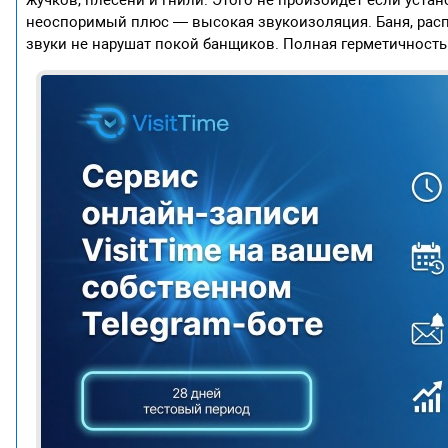
жучков, плесени и гнили. Этого не произойдет если устан
неоспоримый плюс — высокая звукоизоляция. Баня, распо
звуки не нарушат покой банщиков. Полная герметичность