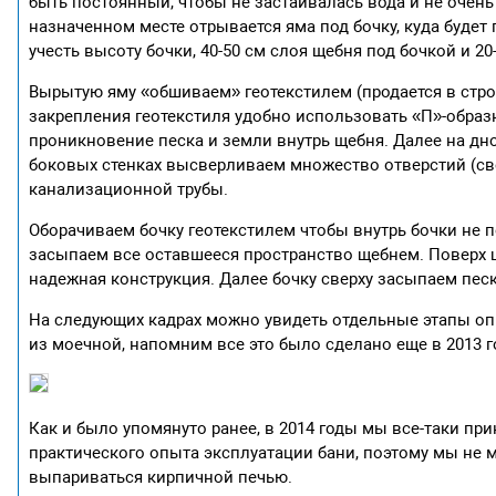
быть постоянный, чтобы не застаивалась вода и не очень 
назначенном месте отрывается яма под бочку, куда будет
учесть высоту бочки, 40-50 см слоя щебня под бочкой и 20
Вырытую яму «обшиваем» геотекстилем (продается в стро
закрепления геотекстиля удобно использовать «П»-образ
проникновение песка и земли внутрь щебня. Далее на дно
боковых стенках высверливаем множество отверстий (све
канализационной трубы.
Оборачиваем бочку геотекстилем чтобы внутрь бочки не 
засыпаем все оставшееся пространство щебнем. Поверх щ
надежная конструкция. Далее бочку сверху засыпаем пес
На следующих кадрах можно увидеть отдельные этапы о
из моечной, напомним все это было сделано еще в 2013 г
Как и было упомянуто ранее, в 2014 годы мы все-таки пр
практического опыта эксплуатации бани, поэтому мы не м
выпариваться кирпичной печью.