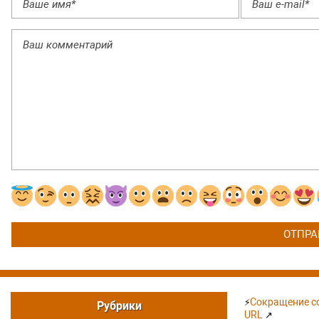
Сокращение сс
⚡
Рубрики
URL
↗