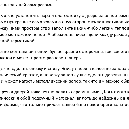
епится к ней саморезами.
 можно установить паро и влагостойкую дверь из одной рамы.
аме прикрепите саморезами с двух сторон стеклопластиковые
жду ними пространство заполните каким-либо легким тепл
мер монтажной пеной. А образовавшиеся щели между рамой 
овой герметикой.
тво монтажной пеной, будьте крайне осторожны, так как это
яется и может просто распереть дверь.
ужно сделать сверху и снизу. Внизу двери в качестве запора
лический крючок, а наверху запор лучше сделать деревянным
 и может нагреть металлический запор, так что им можно обж
е ручки дверей тоже нужно делать деревянными. Для их изго
тически любой подручный материал, вплоть до найденных в л
й формы, что только придаст вашей бане некой оригинальнос