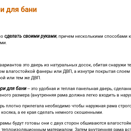
и для бани
сделать своими руками
но
, причем несколькими способами 
ами.
 вариантов это дверь из натуральных досок, обитая снаружи
ом влагостойкой фанеры или ДВП, а изнутри покрытая слоем
ой или тем же ДВП.
ери для бани
– это удобная и теплая панельная дверь, сделанн
ного размера (внутренняя рама должна легко входить в нару
ерь плотно прилегала необходимо чтобы наружная рама строг
 косяка, а ее края сделать немного скошенными.
е рамы будут готовы они с двух сторон обшиваются влагостой
 теплоизоляционным материалом. Затем внутренняя рама вст