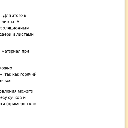
 Для этого к
 листы. А
оизоляционным
двери и листами
т материал при
 можно
, так как горячий
ечься.
товления можете
есу сучков и
ти (примерно как