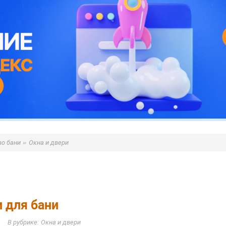
»
во бани
Окна и двери
и для бани
Окна и двери