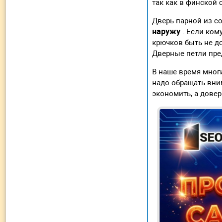
так как в финской 
Дверь парной из с
наружу
. Если ком
крючков быть не д
Дверные петли пред
В наше время многи
надо обращать вним
экономить, а дове