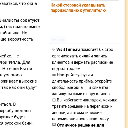
азаться, что окна
Какой стороной укладывать
пароизоляцию к утеплителю
ециалисты советуют
м, (так называемые
 побольше. Но
ьше вероятность
Реклама
VisitTime.ru
✨
помогает быстро
мейке. Не
организовать онлайн-запись
ери тепла. Для
клиентов и держать расписание
 Но если Вы не
под контролем.
 в условиях
📅 Настройте услуги и
ерживает высокие
длительность приёма, откройте
так как они будут
свободные окна — и клиенты
запишутся сами в пару кликов.
🕒 Вы избегаете накладок, меньше
иться. В
тратите времени на переписки и
змер обусловлен
звонки, а автоматические
арилке будет
напоминания повышают явку.
ся русской бани,
Отличное решение для
💡