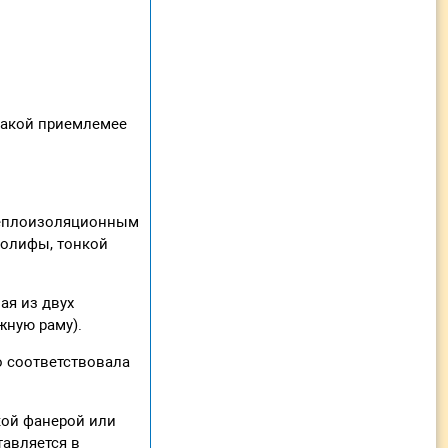
какой приемлемее
 теплоизоляционным
 олифы, тонкой
ая из двух
жную раму).
о соответствовала
кой фанерой или
авляется в