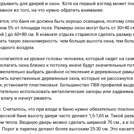
дъявить для дверей и окон. Хотя на первый взгляд может пок
ажное из того, на что нужно обратить внимание.
ется, что баня не должна быть хорошо освещена, поэтому сп
ром 5% от площади пола. Размеры окон могут быть от 30×40 с
й ) до 60×80 см. В комнате отдыха стараются сделать размер
вать такую закономерность: чем больше высота окна, тем бол
одного воздуха.
олагаются на уровне головы человека, который сидит на ска
олагать окна близко к потолку, иначе будут значительные пот
желательно выбрать двойное остекление и деревянные рамы.
лить качественные деревянные окна, которые не рассохнутся
, установите пластиковые. Большинство ПВХ профилей выд
лательно использовать металлические запоры или задвижки, 
влагу, и начнут ржаветь.
х. Считалось, что при входе в баню нужно обязательно поклон
усской бане высоту двери часто делают 1,5-1,65 м. Такой ра
 тепла. Входную дверь можно сделать шириной 70 см., а в п
. Порог в парилку делают более высоким 25-30 см. Это касает