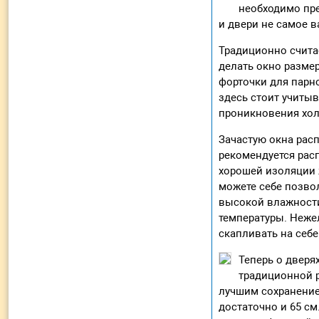
необходимо пре
и двери не самое в
Традиционно счита
делать окно разме
форточки для парно
здесь стоит учиты
проникновения хол
Зачастую окна расп
рекомендуется расп
хорошей изоляции 
можете себе позво
высокой влажности
температуры. Неже
скапливать на себе 
Теперь о дверя
традиционной р
лучшим сохранением
достаточно и 65 см