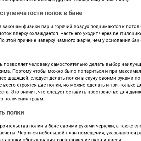
ступенчатости полок в бане
 законам физики пар и горячий воздух поднимаются к потолк
ток вверху охлаждается. Часть его уходит через вентиляцию 
 По этой причине наверху намного жарче, чем у основания ба
ь позволяет человеку самостоятельно делать выбор наилучш
жима. Поэтому чтобы можно было попариться и при максимал
лее щадящей, следует делать полки в сауну своими руками по
е всего строятся две полки, но можно сделать и три, только 
ста. Это значит, что следует оставить пространство для дв
ез получения травм.
ть полки
роительства полки в бане своими руками чертежи, а также сл
асчеты. Чертится небольшой план помещения, указываются р
установки оборудования, расположение окон и двери.