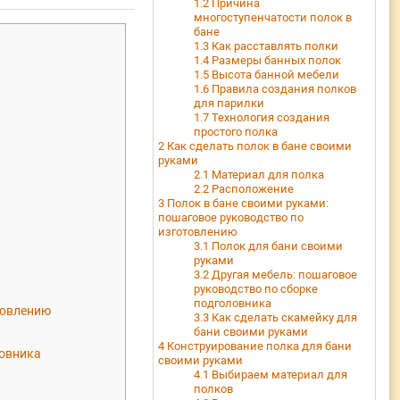
1.2
Причина
многоступенчатости полок в
бане
1.3
Как расставлять полки
1.4
Размеры банных полок
1.5
Высота банной мебели
1.6
Правила создания полков
для парилки
1.7
Технология создания
простого полка
2
Как сделать полок в бане своими
руками
2.1
Материал для полка
2.2
Расположение
3
Полок в бане своими руками:
пошаговое руководство по
изготовлению
3.1
Полок для бани своими
руками
3.2
Другая мебель: пошаговое
руководство по сборке
подголовника
товлению
3.3
Как сделать скамейку для
бани своими руками
4
Конструирование полка для бани
ловника
своими руками
4.1
Выбираем материал для
полков