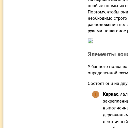
особые нормы их с
Поэтому, чтобы он
необходимо строго
расположения поло
руками пошаговое 
Элементы кон
У банного полка ес
определенной схем
Состоят они из дв
Каркас
, яв
закрепленн
выполненны
деревянными
лестничный 