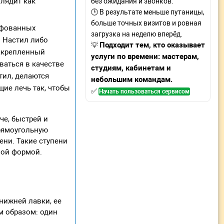
глядит как
без ожидания и звонков.
🕒 В результате меньше путаницы,
больше точных визитов и ровная
ифованных
загрузка на неделю вперёд.
 Настил либо
Подходит тем, кто оказывает
💡
закрепленный
услуги по времени: мастерам,
ваться в качестве
студиям, кабинетам и
тил, делаются
небольшим командам.
ие лечь так, чтобы
✅
Начать пользоваться сервисом
че, быстрей и
рямоугольную
ени. Такие ступени
ной формой.
нижней лавки, ее
м образом: один