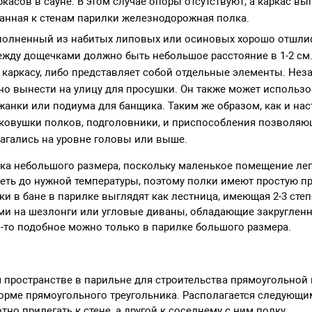
касов в сауне. В этом случае опоры отсутствуют, а каркас вы
анная к стенам парилки железнодорожная полка.
полненный из набитых липовых или осиновых хорошо отшл
жду дощечками должно быть небольшое расстояние в 1-2 см.
 каркасу, либо представляет собой отдельные элементы. Не
о вынести на улицу для просушки. Он также может использо
жанки или подиума для банщика. Таким же образом, как и нас
ковушки полков, подголовники, и приспособления позволяющ
агались на уровне головы или выше.
лка небольшого размера, поскольку маленькое помещение лег
еть до нужной температуры, поэтому полки имеют простую п
и в бане в парилке выглядят как лестница, имеющая 2-3 степ
ми на шезлонги или угловые диваны, обладающие закруглен
о-то подобное можно только в парилке большого размера.
 пространстве в парильне для строительства прямоугольной 
орме прямоугольного треугольника. Располагается следующи
тно прилегать к стене, а другой к соседнему с ним полку.