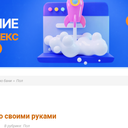
»
во бани
Пол
ю своими руками
Пол