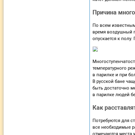
Причина много
По всем известным
время воздушный по
опускается к полу.
Многоступенчатост
температурного ре
в парилке и при бо
В русской бане чащ
быть достаточно ме
в парилке людей б
Как расставля
Потребуются для ст
все необходимые р
отмечаются места 