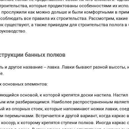
троительства, которые продиктованы особенностями их испо
и прослужили как можно дольше и были комфортными в прим
 соблюдать все правила их строительства. Рассмотрим, какие
к существуют, а также приведем для строительства полога в
руководство.
струкции банных полков
ть и другое название – лавка. Лавки бывают разной высоты, 
е.
ух основных элементов:
ляющийся основой, к которой крепятся доски настила. Насти
ым или разбирающимся. Наиболее распространенным являетс
й из опорных стоек, которые напоминают ножки лавки, сое
 перемычками. Встречается и другой вариант, когда каркас 
косоур, к которому крепятся ступени полков. Иногда каркас 