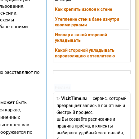
льзования.
Как крепить изолон к стене
енении,
Утепление стен в бане изнутри
 схемы
своими руками
 бане своими
Изопар а какой стороной
укладывать
Какой стороной укладывать
пароизоляцию к утеплителю
их расставляют по
Реклама
VisitTime.ru
✨
— сервис, который
л может быть
превращает запись в понятный и
я каркас,
быстрый процесс.
диненных
📅 Вы создаёте расписание и
выполнен как
правила приёма, а клиенты
сооружается по
выбирают удобный слот онлайн,