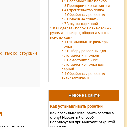
4.2
Расположение полков
4.3
Пропорции конструкции
4.4
Строительство полка
4.5
Обработка древесины
4.6
Полезные советы
4.7
Уход за парилкой
5
Как сделать полок в бане своими
руками – замеры, сборка и монтаж
конструкции
5.1
Оптимальные размеры
полка
5.2
Выбор древесины для
 монтаж конструкции
изготовления полков
5.3
Самостоятельное
изготовление полка для
парной
5.4
Обработка древесины
антисептиками
Новое на сайте
Как устанавливать розетки
я
Как правильно установить розетку в
стену? Наружный способ
используется при монтаже открытой
ко существуют
электроп