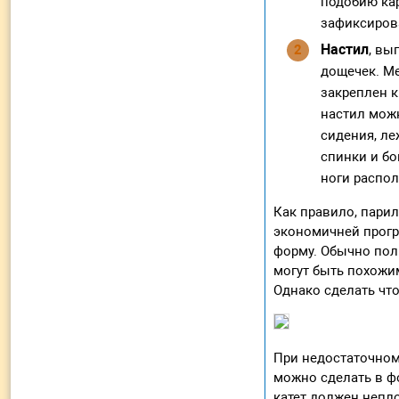
подобию кар
зафиксиров
Настил
, вы
дощечек. Ме
закреплен к
настил можн
сидения, ле
спинки и бо
ноги распол
Как правило, пари
экономичней прогр
форму. Обычно полк
могут быть похожи
Однако сделать чт
При недостаточном
можно сделать в ф
катет должен непло