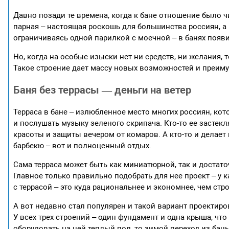
Давно позади те времена, когда к бане отношение было ч
парная – настоящая роскошь для большинства россиян, а п
ограничиваясь одной парилкой с моечной – в банях появ
Но, когда на особые изыски нет ни средств, ни желания, 
Такое строение дает массу новых возможностей и преиму
Баня без террасы — деньги на ветер
Терраса в бане – излюбленное место многих россиян, ко
и послушать музыку зеленого скрипача. Кто-то ее застекл
красоты и защиты вечером от комаров. А кто-то и делает
барбекю – вот и полноценный отдых.
Сама терраса может быть как миниатюрной, так и достато
Главное только правильно подобрать для нее проект – у 
с террасой – это куда рациональнее и экономнее, чем ст
А вот недавно стал популярен и такой вариант проектиро
У всех трех строений – один фундамент и одна крыша, что 
оборудовать на ней теплый пол, то зимой переход из бан