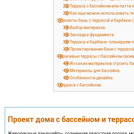
2.2
Терраса с бассейном или патти 
2.3
Как еще можно использовать те
3
Проекты бань с террасой и барбекю (2
3.1
Выбор материала
3.2
Закладка фундамента
3.3
Терраса и барбекю: планируем 
3.4
Проектирование бани с террасо
4
Красивые террасы с бассейном свои
4.1
Из каких материалов строить ба
4.2
Материалы для бассейна
4.3
Особенности дизайна
5
Терраса с бассейном
Проект дома с бассейном и террас
Живописные ландшафты, солнечная радостная погода, мор