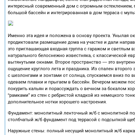
интересный современный дом с огромным остеклением, 
большой бассейн и интегрированная в дом терраса с му
Именно эта идея и положена в основу проекта. Унылая 
продиктовали размещение дома на участке и дали напра
это приглашающая входная группа с гаражом и светлым
натурального белоснежно известняка, с классической е
вытянутыми окнами. Второе пространство — это внутрен
ощущение круглого лета и праздника. Из спален второг
с шезлонгами и зонтами от солнца, спускаемся вниз по в
одеваем плавки и прыгаем в бассейн. Вечером можем поси
покурить кальян и порассуждать о вечном за бокалом хо
“рамками” из стен с ребристой кладкой из немецкого тон
дополнительное нотки хорошего настроения.
Фундамент: монолитный ленточный ж/б с монолитной по
столбчатый ж/б фундамент под террасой с подсыпкой ще
Наружные стены: полный несущий монолитный ж/б карк