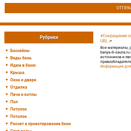
Сокращение сс
⚡
Рубрики
URL
↗
Все материалы, 
Бассейны
banya-ili-sauna.r
источников и яв
Виды бань
правообладателе
Идем в баню
Информация для
Крыша
Окна и двери
Отделка
Печи и котлы
Пол
Потолок
Потолок
Расчет и проектирование бани
Слив воды