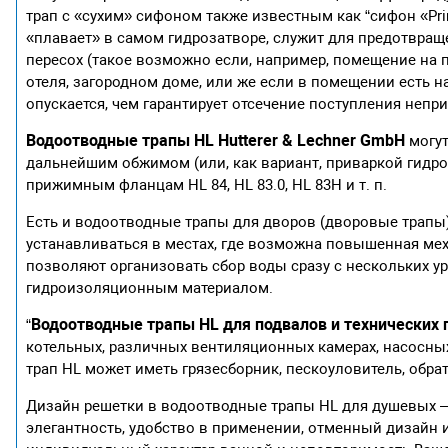
трап с «сухим» сифоном также известным как “сифон «Pr
«плавает» в самом гидрозатворе, служит для предотвра
пересох (такое возможно если, например, помещение на 
отеля, загородном доме, или же если в помещении есть 
опускается, чем гарантирует отсечение поступления непр
Водоотводные трапы HL Hutterer & Lechner GmbH
могут
дальнейшим обжимом (или, как вариант, приваркой гидро
прижимным фланцам HL 84, HL 83.0, HL 83H и т. п.
Есть и водоотводные трапы для дворов (дворовые трапы)
устанавливаться в местах, где возможна повышенная ме
позволяют организовать сбор воды сразу с нескольких у
гидроизоляционным материалом.
Водоотводные трапы HL для подвалов и технических
“
котельных, различных вентиляционных камерах, насосны
трап HL может иметь грязесборник, пескоуловитель, обра
Дизайн решетки в водоотводные трапы HL для душевых – 
элегантность, удобство в применении, отменный дизайн 