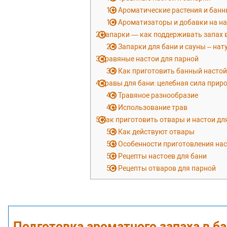
1.3
Ароматические растения и банн
1.4
Ароматизаторы и добавки на на
2
Запарки — как поддерживать запах в
2.1
Запарки для бани и сауны – на
3
Травяные настои для парной
3.1
Как приготовить банный настой
4
Травы для бани: целебная сила прир
4.1
Травяное разнообразие
4.2
Использование трав
5
Как приготовить отвары и настои дл
5.1
Как действуют отвары
5.2
Особенности приготовления нас
5.3
Рецепты настоев для бани
5.4
Рецепты отваров для парной
Подготовка ароматного запаха в б