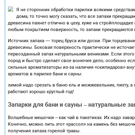
Я не сторонник обработки парилки всякими средства
дома, то точно могу сказать, что все запахи прекращ
древесина пахнет отлично в цеху, хуже на стройплощадке
любым покрытием поверхность, то запахи прекращаются 
Источник запаха — торец бруса или доски. При торцева
древесины. Боковая поверхность практически не источае
первозданный запах натуральными вениками. Если этого н
пород и быстро сделает свое вонючее дело, особенно ес
сильные ароматизаторы из-за наличия «скипидаров» внут
ароматов в парилке бани и сауны:
зимой надо срезать в баню ель и можжевельник, пихту, а л
работают хорошо круглый год!
Запарки для бани и сауны – натуральные за
Волшебные мешочки – как чай в пакетиках. Их надо завар
Конечно, можно лить этот «рассол» на камень без мешоч
получения запаха горелой травы.