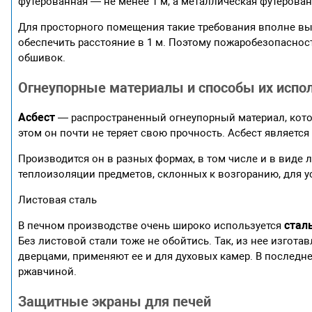
футерованная — не менее 1 м, а металлическая футерован
Для просторного помещения такие требования вполне в
обеспечить расстояние в 1 м. Поэтому пожаробезопасно
обшивок.
Огнеупорные материалы и способы их испо
Асбест
— распространенный огнеупорный материал, кото
этом он почти не теряет свою прочность. Асбест являетс
Производится он в разных формах, в том числе и в виде 
теплоизоляции предметов, склонных к возгоранию, для ус
Листовая сталь
стал
В печном производстве очень широко используется
Без листовой стали тоже не обойтись. Так, из нее изго
дверцами, применяют ее и для духовых камер. В последн
ржавчиной.
Защитные экраны для печей