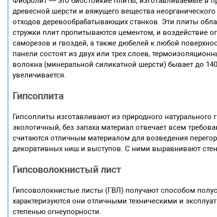
Фибролит — это биостойкие плиты, изготавливаемые в п
древесной шерсти и вяжущего вещества неорганического
отходов деревообрабатывающих станков. Эти плиты обла
стружки плит пропитываются цементом, и воздействие ог
саморезов и гвоздей, а также дюбелей к любой поверхн
панели состоят из двух или трех слоев, термоизоляцион
волокна (минеральной силикатной шерсти) бывает до 140
увеличивается.
Гипсоплита
Гипсоплиты изготавливают из природного натурального г
экологичный, без запаха материал отвечает всем требо
считаются отличным материалом для возведения перегор
декоративных ниш и выступов. С ними выравнивают стен
Гипсоволокнистый лист
Гипсоволокнистые листы (ГВЛ) получают способом полус
характеризуются они отличными техническими и эксплуа
степенью огнеупорности.