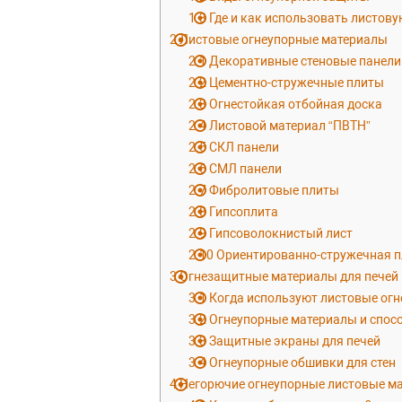
1.3
Где и как использовать листов
2
Листовые огнеупорные материалы
2.1
Декоративные стеновые панели
2.2
Цементно-стружечные плиты
2.3
Огнестойкая отбойная доска
2.4
Листовой материал “ПВТН”
2.5
СКЛ панели
2.6
СМЛ панели
2.7
Фибролитовые плиты
2.8
Гипсоплита
2.9
Гипсоволокнистый лист
2.10
Ориентированно-стружечная п
3
Огнезащитные материалы для печей 
3.1
Когда используют листовые ог
3.2
Огнеупорные материалы и спос
3.3
Защитные экраны для печей
3.4
Огнеупорные обшивки для стен
4
Негорючие огнеупорные листовые ма